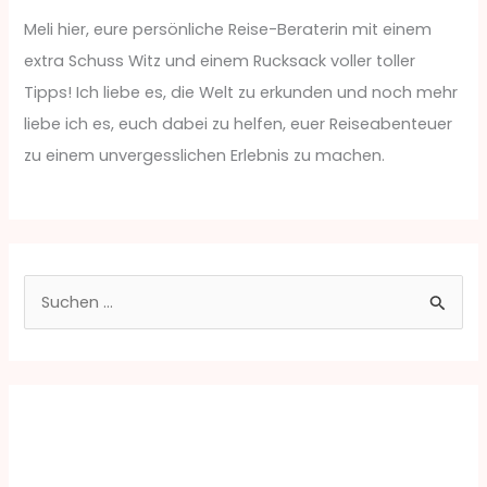
Meli hier, eure persönliche Reise-Beraterin mit einem
extra Schuss Witz und einem Rucksack voller toller
Tipps! Ich liebe es, die Welt zu erkunden und noch mehr
liebe ich es, euch dabei zu helfen, euer Reiseabenteuer
zu einem unvergesslichen Erlebnis zu machen.
S
u
c
h
e
n