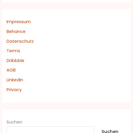
n
a
c
Impressum
h
Behance
:
Datenschutz
Terms
Dribbble
AGB
LinkedIn
Privacy
Suchen
Suchen