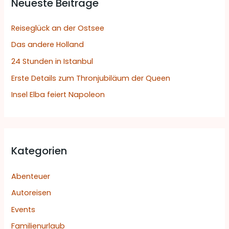
Neueste Beiträge
e
n
Reiseglück an der Ostsee
n
Das andere Holland
a
24 Stunden in Istanbul
c
h
Erste Details zum Thronjubiläum der Queen
:
Insel Elba feiert Napoleon
Kategorien
Abenteuer
Autoreisen
Events
Familienurlaub