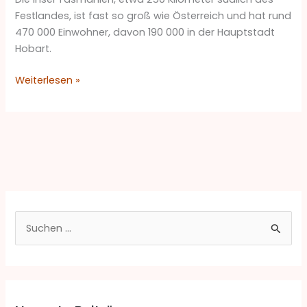
Südens
Festlandes, ist fast so groß wie Österreich und hat rund
470 000 Einwohner, davon 190 000 in der Hauptstadt
Hobart.
Weiterlesen »
S
u
c
h