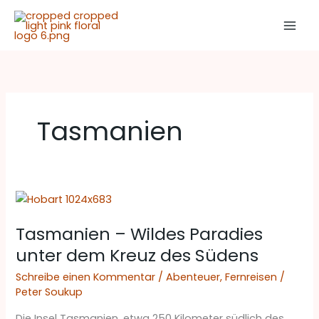
Zum
Inhalt
springen
Tasmanien
Tasmanien
–
Tasmanien – Wildes Paradies
Wildes
Paradies
unter dem Kreuz des Südens
unter
Schreibe einen Kommentar
/
Abenteuer
,
Fernreisen
/
dem
Peter Soukup
Kreuz
des
Die Insel Tasmanien, etwa 250 Kilometer südlich des