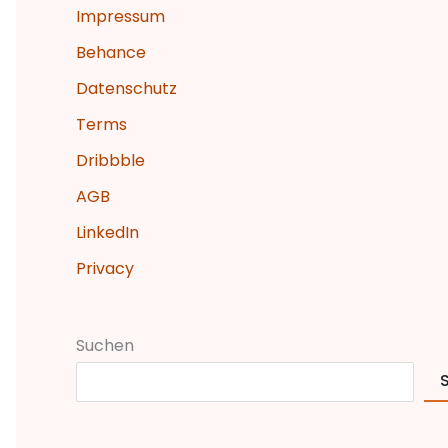
n
Impressum
n
Behance
a
Datenschutz
c
Terms
h
Dribbble
:
AGB
LinkedIn
Privacy
Suchen