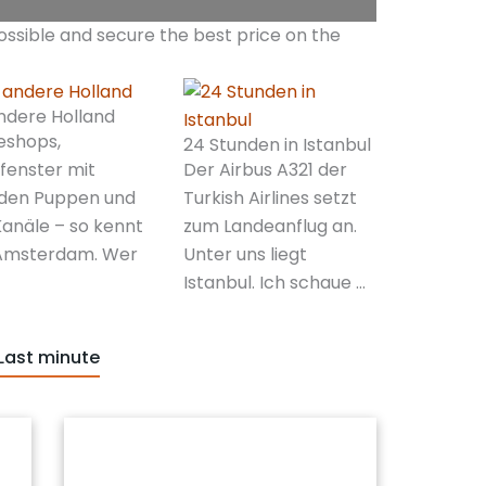
ossible and secure the best price on the
ndere Holland
eshops,
24 Stunden in Istanbul
Der Airbus A321 der
fenster mit
Turkish Airlines setzt
den Puppen und
zum Landeanflug an.
Kanäle – so kennt
Unter uns liegt
Amsterdam. Wer
Istanbul. Ich schaue …
Last minute