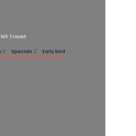
WE Travel!
e
Specials
Early bird