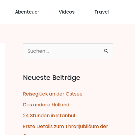
Abenteuer
Videos
Travel
S
u
c
Neueste Beiträge
h
e
Reiseglück an der Ostsee
n
Das andere Holland
n
24 Stunden in Istanbul
a
Erste Details zum Thronjubiläum der
c