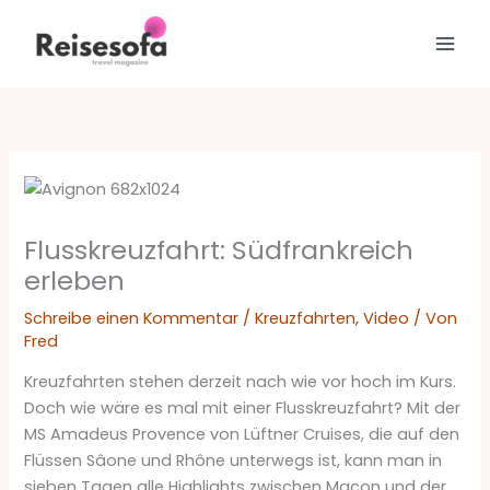
Zum
Inhalt
springen
Flusskreuzfahrt: Südfrankreich
erleben
Schreibe einen Kommentar
/
Kreuzfahrten
,
Video
/ Von
Fred
Kreuzfahrten stehen derzeit nach wie vor hoch im Kurs.
Doch wie wäre es mal mit einer Flusskreuzfahrt? Mit der
MS Amadeus Provence von Lüftner Cruises, die auf den
Flüssen Sâone und Rhône unterwegs ist, kann man in
sieben Tagen alle Highlights zwischen Macon und der