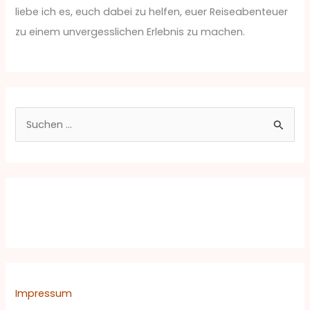
liebe ich es, euch dabei zu helfen, euer Reiseabenteuer
zu einem unvergesslichen Erlebnis zu machen.
S
u
c
h
e
n
n
a
c
Impressum
h