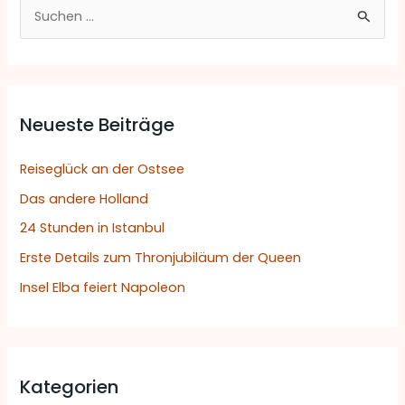
S
u
c
h
Neueste Beiträge
e
n
Reiseglück an der Ostsee
n
Das andere Holland
a
24 Stunden in Istanbul
c
h
Erste Details zum Thronjubiläum der Queen
:
Insel Elba feiert Napoleon
Kategorien