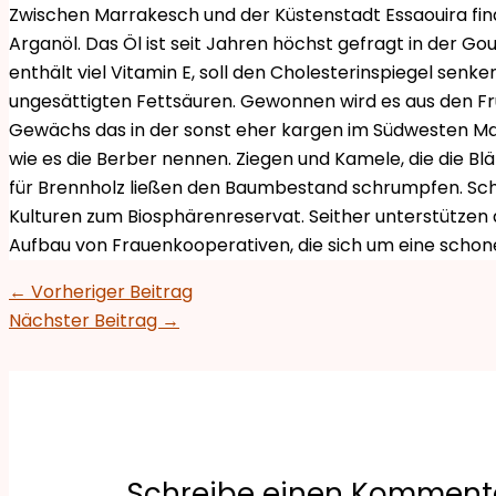
Zwischen Marrakesch und der Küstenstadt Essaouira find
Arganöl. Das Öl ist seit Jahren höchst gefragt in der G
enthält viel Vitamin E, soll den Cholesterinspiegel senk
ungesättigten Fettsäuren. Gewonnen wird es aus den Fr
Gewächs das in der sonst eher kargen im Südwesten Ma
wie es die Berber nennen. Ziegen und Kamele, die die B
für Brennholz ließen den Baumbestand schrumpfen. Schli
Kulturen zum Biosphärenreservat. Seither unterstützen 
Aufbau von Frauenkooperativen, die sich um eine scho
←
Vorheriger Beitrag
Nächster Beitrag
→
Schreibe einen Komment