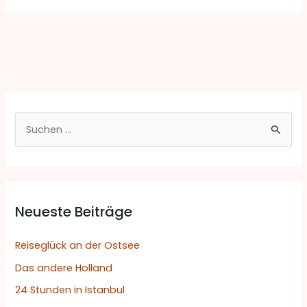
S
u
c
h
Neueste Beiträge
e
n
Reiseglück an der Ostsee
n
Das andere Holland
a
24 Stunden in Istanbul
c