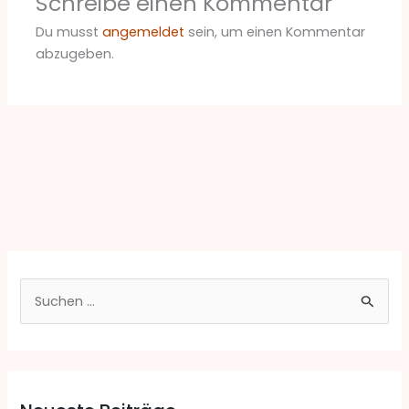
Schreibe einen Kommentar
Du musst
angemeldet
sein, um einen Kommentar
abzugeben.
S
u
c
h