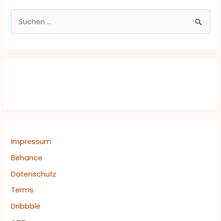
S
u
c
h
e
n
n
a
c
Impressum
h
Behance
:
Datenschutz
Terms
Dribbble