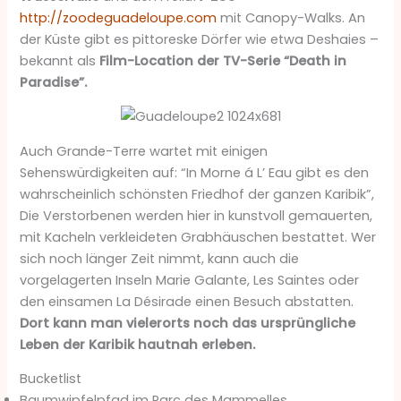
http://zoodeguadeloupe.com
mit Canopy-Walks. An
der Küste gibt es pittoreske Dörfer wie etwa Deshaies –
bekannt als
Film-Location der TV-Serie “Death in
Paradise”.
Auch Grande-Terre wartet mit einigen
Sehenswürdigkeiten auf: “In Morne á L’ Eau gibt es den
wahrscheinlich schönsten Friedhof der ganzen Karibik”,
Die Verstorbenen werden hier in kunstvoll gemauerten,
mit Kacheln verkleideten Grabhäuschen bestattet. Wer
sich noch länger Zeit nimmt, kann auch die
vorgelagerten Inseln Marie Galante, Les Saintes oder
den einsamen La Désirade einen Besuch abstatten.
Dort kann man vielerorts noch das ursprüngliche
Leben der Karibik hautnah erleben.
Bucketlist
Baumwipfelpfad im Parc des Mammelles