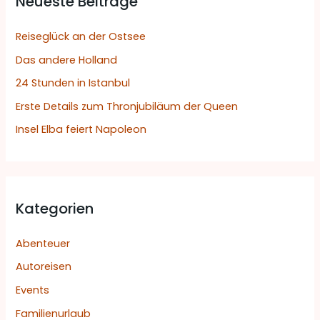
Neueste Beiträge
e
n
Reiseglück an der Ostsee
n
Das andere Holland
a
24 Stunden in Istanbul
c
h
Erste Details zum Thronjubiläum der Queen
:
Insel Elba feiert Napoleon
Kategorien
Abenteuer
Autoreisen
Events
Familienurlaub