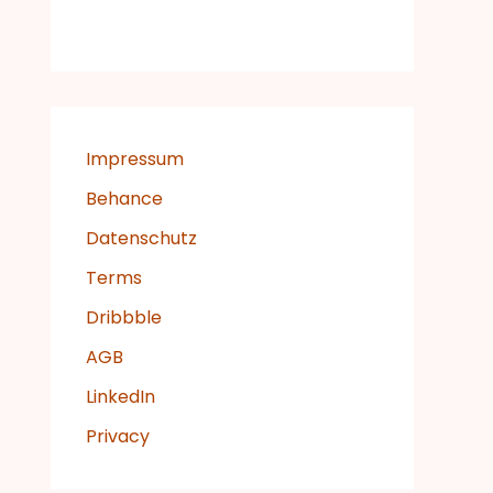
n
n
a
c
Impressum
h
Behance
:
Datenschutz
Terms
Dribbble
AGB
LinkedIn
Privacy