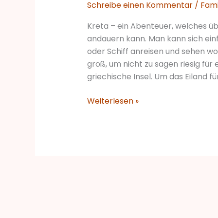
Schreibe einen Kommentar
/
Fami
geboren
wurde
Kreta – ein Abenteuer, welches ü
andauern kann. Man kann sich ein
oder Schiff anreisen und sehen wohi
groß, um nicht zu sagen riesig für 
griechische Insel. Um das Eiland für
Weiterlesen »