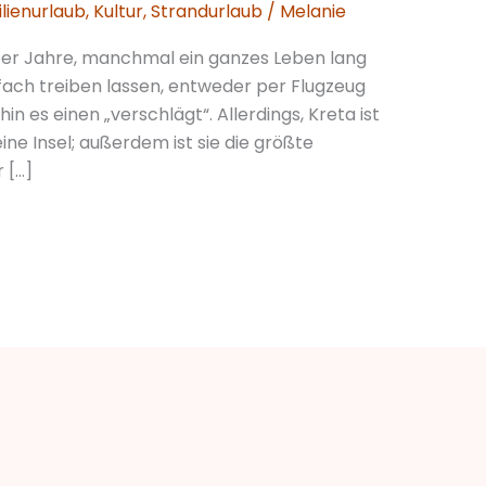
lienurlaub
,
Kultur
,
Strandurlaub
/
Melanie
ber Jahre, manchmal ein ganzes Leben lang
fach treiben lassen, entweder per Flugzeug
n es einen „verschlägt“. Allerdings, Kreta ist
eine Insel; außerdem ist sie die größte
 […]