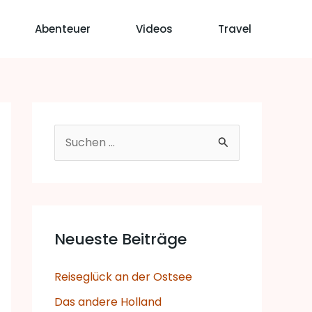
Abenteuer
Videos
Travel
S
u
c
h
e
Neueste Beiträge
n
Reiseglück an der Ostsee
n
a
Das andere Holland