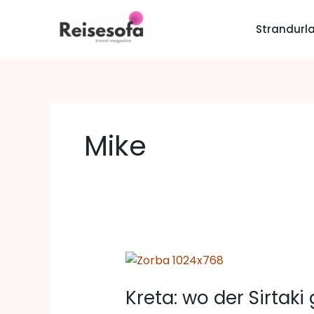
Zum
Inhalt
Strandurl
springen
Mike
Kreta:
wo
Kreta: wo der Sirtak
der
Sirtaki