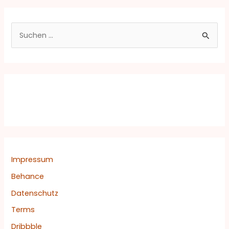
S
u
c
h
e
n
n
a
c
Impressum
h
Behance
:
Datenschutz
Terms
Dribbble