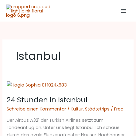
Zum
Inhalt
springen
Istanbul
24
Stunden
24 Stunden in Istanbul
in
Istanbul
Schreibe einen Kommentar
/
Kultur
,
Städtetrips
/
Fred
Der Airbus A321 der Turkish Airlines setzt zum
Landeanflug an. Unter uns liegt Istanbul. Ich schaue
durch das ovale Flugzeugfenster: Häuser, Hochhäuser,