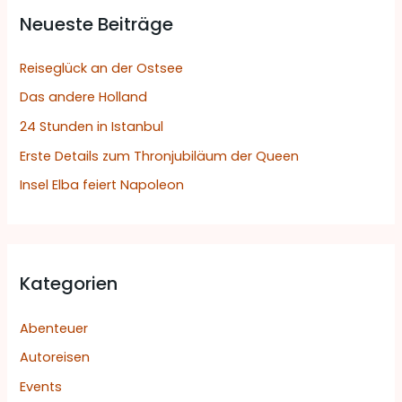
Neueste Beiträge
e
n
Reiseglück an der Ostsee
n
Das andere Holland
a
24 Stunden in Istanbul
c
h
Erste Details zum Thronjubiläum der Queen
:
Insel Elba feiert Napoleon
Kategorien
Abenteuer
Autoreisen
Events