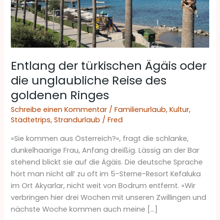
Reise
des
goldenen
Ringes
Entlang der türkischen Ägäis oder
die unglaubliche Reise des
goldenen Ringes
Schreibe einen Kommentar
/
Familienurlaub
,
Kultur
,
Städtetrips
,
Strandurlaub
/
Fred
»Sie kommen aus Österreich?«, fragt die schlanke,
dunkelhaarige Frau, Anfang dreißig. Lässig an der Bar
stehend blickt sie auf die Ägäis. Die deutsche Sprache
hört man nicht all‘ zu oft im 5-Sterne-Resort Kefaluka
im Ort Akyarlar, nicht weit von Bodrum entfernt. »Wir
verbringen hier drei Wochen mit unseren Zwillingen und
nächste Woche kommen auch meine […]