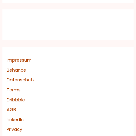
c
h
e
n
n
a
c
Impressum
h
Behance
:
Datenschutz
Terms
Dribbble
AGB
LinkedIn
Privacy