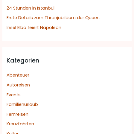
24 Stunden in Istanbul
c
h
Erste Details zum Thronjubiläum der Queen
:
Insel Elba feiert Napoleon
Kategorien
Abenteuer
Autoreisen
Events
Familienurlaub
Fernreisen
Kreuzfahrten
Kultur