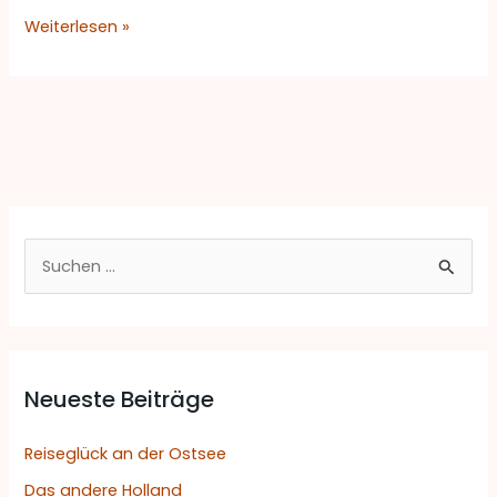
Weiterlesen »
S
u
c
h
Neueste Beiträge
e
n
Reiseglück an der Ostsee
n
Das andere Holland
a