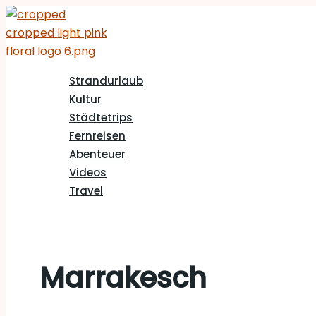
Zum
Städtetrip
Inhalt
nach
springen
Marrakesch
Strandurlaub
Kultur
Städtetrips
Fernreisen
Abenteuer
Videos
Travel
Marrakesch