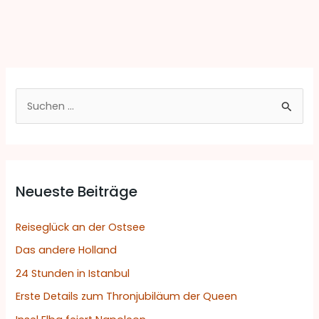
S
u
c
h
Neueste Beiträge
e
n
Reiseglück an der Ostsee
n
Das andere Holland
a
24 Stunden in Istanbul
c
h
Erste Details zum Thronjubiläum der Queen
: