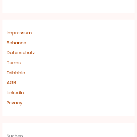
n
n
a
c
Impressum
h
Behance
:
Datenschutz
Terms
Dribbble
AGB
LinkedIn
Privacy
Suchen