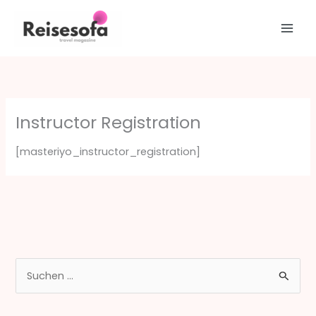
Zum
Inhalt
springen
Instructor Registration
[masteriyo_instructor_registration]
S
u