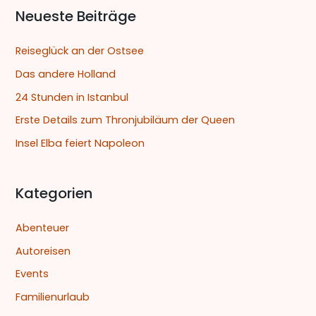
c
Neueste Beiträge
h
e
Reiseglück an der Ostsee
n
Das andere Holland
n
24 Stunden in Istanbul
a
Erste Details zum Thronjubiläum der Queen
c
Insel Elba feiert Napoleon
h
:
Kategorien
Abenteuer
Autoreisen
Events
Familienurlaub