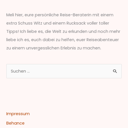
Meli hier, eure persönliche Reise-Beraterin mit einem
extra Schuss Witz und einem Rucksack voller toller
Tipps! Ich liebe es, die Welt zu erkunden und noch mehr
liebe ich es, euch dabei zu helfen, euer Reiseabenteuer
zu einem unvergesslichen Erlebnis zu machen.
S
u
c
h
e
n
Impressum
n
Behance