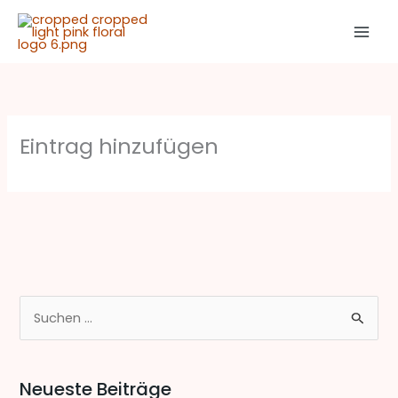
Zum
Inhalt
springen
Eintrag hinzufügen
S
u
c
Neueste Beiträge
h