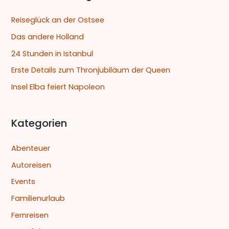
e
Reiseglück an der Ostsee
n
Das andere Holland
n
24 Stunden in Istanbul
a
Erste Details zum Thronjubiläum der Queen
c
Insel Elba feiert Napoleon
h
:
Kategorien
Abenteuer
Autoreisen
Events
Familienurlaub
Fernreisen