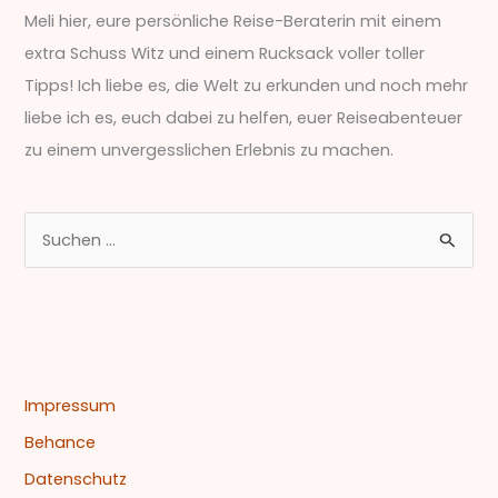
Meli hier, eure persönliche Reise-Beraterin mit einem
extra Schuss Witz und einem Rucksack voller toller
Tipps! Ich liebe es, die Welt zu erkunden und noch mehr
liebe ich es, euch dabei zu helfen, euer Reiseabenteuer
zu einem unvergesslichen Erlebnis zu machen.
S
u
c
h
e
n
Impressum
n
Behance
a
Datenschutz