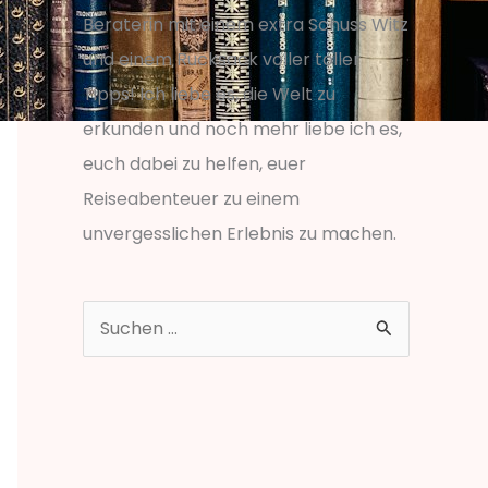
Beraterin mit einem extra Schuss Witz
und einem Rucksack voller toller
Tipps! Ich liebe es, die Welt zu
erkunden und noch mehr liebe ich es,
euch dabei zu helfen, euer
Reiseabenteuer zu einem
unvergesslichen Erlebnis zu machen.
S
u
c
h
e