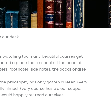
e our desk.
ter watching too many beautiful courses get
wanted a place that respected the pace of
rs, footnotes, side notes, the occasional re-
 the philosophy has only gotten quieter. Every
ally filmed. Every course has a clear scope.
would happily re-read ourselves.