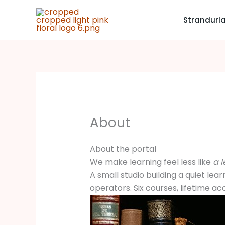
Zum
Inhalt
Strandurl
springen
About
About the portal
We make learning feel less like
a l
A small studio building a quiet lea
operators. Six courses, lifetime acce