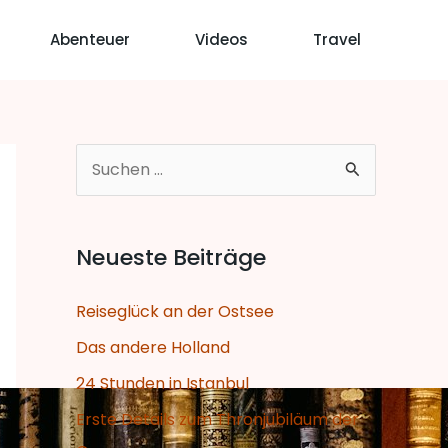
Abenteuer
Videos
Travel
S
u
c
Neueste Beiträge
h
e
Reiseglück an der Ostsee
n
Das andere Holland
n
24 Stunden in Istanbul
a
Erste Details zum Thronjubiläum der
c