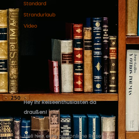
Standard
Strandurlaub
Video
Hey ihr Reiseenthusiasten da
draußen!
Meli hier, eure persönliche Reise-