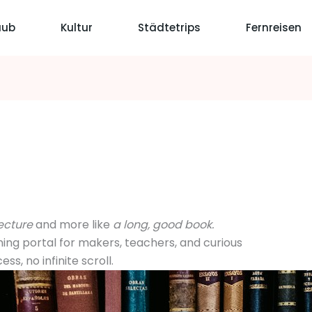
aub
Kultur
Städtetrips
Fernreisen
ecture
and more like
a long, good book.
rning portal for makers, teachers, and curious
ss, no infinite scroll.